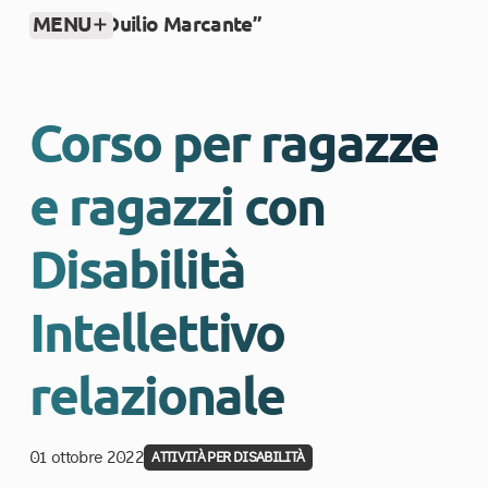
MENU
CSM “Duilio Marcante”
Salta al contenuto
Corso per ragazze
e ragazzi con
Disabilità
Intellettivo
relazionale
01 ottobre 2022
ATTIVITÀ PER DISABILITÀ